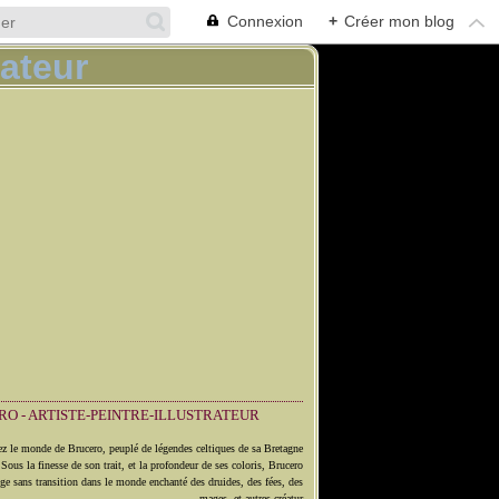
Connexion
+
Créer mon blog
O - ARTISTE-PEINTRE-ILLUSTRATEUR
z le monde de Brucero, peuplé de légendes celtiques de sa Bretagne
 Sous la finesse de son trait, et la profondeur de ses coloris, Brucero
ge sans transition dans le monde enchanté des druides, des fées, des
mages, et autres créatur