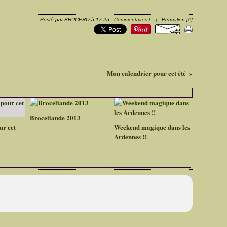
Posté par BRUCERO à 17:25 -
Commentaires [
…
]
- Permalien [
#
]
Mon calendrier pour cet été
Broceliande 2013
ur cet
Weekend magique dans les
Ardennes !!