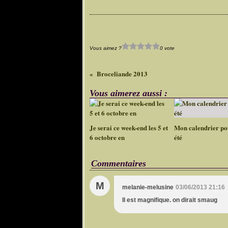
Vous aimez ?
0 vote
Broceliande 2013
Vous aimerez aussi :
Je serai ce week-end les 5 et
Mon calendrier po
6 octobre en
été
Commentaires
M
melanie-melusine
03/06/2013 21:16
Il est magnifique. on dirait smaug