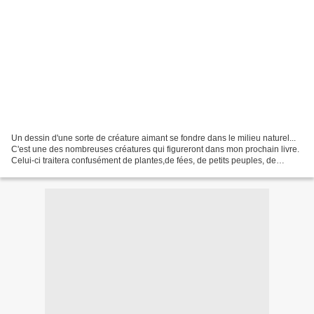
Un dessin d'une sorte de créature aimant se fondre dans le milieu naturel...
C'est une des nombreuses créatures qui figureront dans mon prochain livre.
Celui-ci traitera confusément de plantes,de fées, de petits peuples, de
druidisme, de magie... J'en...