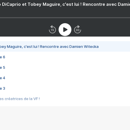
 DiCaprio et Tobey Maguire, c'est lui ! Rencontre avec Dam
bey Maguire, c'est lui ! Rencontre avec Damien Witecka
e 6
e 5
e 4
e 3
s créatrices de la VF !
e 2
e 1